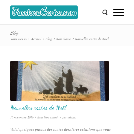
Blog
Vous êtes ici :
Accueil
/
Blog
/
Non classé
/
Nouvelles cartes de Noël
Nouvelles cartes de Noël
/
/
10 novembre 2016
dans
Non classé
par
michel
Voici quelques photos des toutes dernières créations que vous